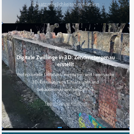
Einsatzmöglichkeiten entdecken
Vermessung
Digitale Zwillinge in 3D: Zentimetergenau
erstellt
Professionelle Unfalldokumentation und forensische
3D-Erfassung von Einsatzorten und
Gebäudestrukturen per Drohne.
Technologie erleben