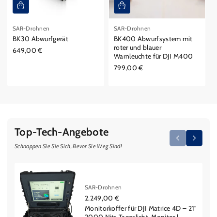
SAR-Drohnen
SAR-Drohnen
BK30 Abwurfgerät
BK400 Abwurfsystem mit
roter und blauer
Regulärer
649,00 €
Warnleuchte für DJI M400
Preis
Regulärer
799,00 €
Preis
Top-Tech-Angebote
Schnappen Sie Sie Sich, Bevor Sie Weg Sind!
SAR-Drohnen
Regulärer
2.249,00 €
Preis
Monitorkoffer für DJI Matrice 4D – 21"