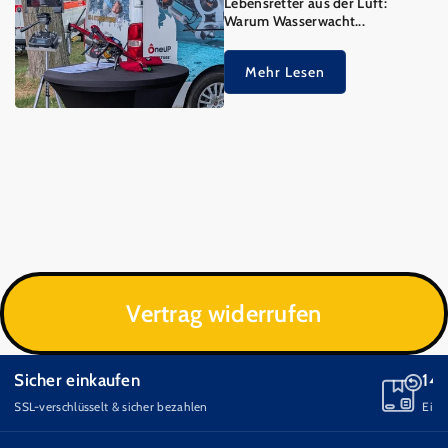
Lebensretter aus der Luft:
Warum Wasserwacht...
Mehr Lesen
Vertrag widerrufen
14 Tage Rückgabe
Einfach & unkompliziert zurückschicken